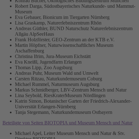
Konrad Bucher, Ökologisches Bildungszentrum München
Robert Darga, Südostbayerisches Naturkunde- und Mammut-
Museum
Eva Gebauer, Bionicum im Tiergarten Nürnberg
Lisa Graskamp, Naturerlebniszentrum Rhön
Andreas Güthler, BUND Naturschutz Naturerlebniszentrum
Allgäu AlpSeeHaus
Frank Holzförster, GEO-Zentrum an der KTB e.V.
Martin Höpfner, Naturwissenschaftliches Museum
Aschaffenburg
Christina Ifrim, Jura-Museum Eichstätt
Eva Kneißl, Jugendfarm Erlangen
Thomas Lipp, Zoo Augsburg
Andreas Puhr, Museum Wald und Umwelt
Carsten Ritzau, Naturkundemuseum Coburg
Michael Rummel, Naturmuseum Augsburg
Markus Schmidberger, LBV-Zentrum Mensch und Natur
Lina Seybold, RiesKraterMuseum Nördlingen
Katrin Simon, Botanischer Garten der Friedrich-Alexander-
Universität Erlangen-Nürnberg
Tanja Stegemann, Naturkundemuseum Ostbayern
Beteiligte von Seiten BIOTOPIA und Museum Mensch und Natur
Michael Apel, Leiter Museum Mensch und Natur & Stv.
Direktor BIOTOPIA