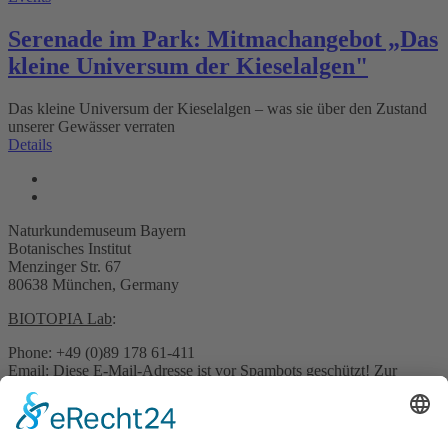
Serenade im Park: Mitmachangebot „Das
kleine Universum der Kieselalgen"
Das kleine Universum der Kieselalgen – was sie über den Zustand
unserer Gewässer verraten
Details
Naturkundemuseum Bayern
Botanisches Institut
Menzinger Str. 67
80638 München, Germany
BIOTOPIA Lab
:
Phone: +49 (0)89 178 61-411
Email:
Diese E-Mail-Adresse ist vor Spambots geschützt! Zur
Anzeige muss JavaScript eingeschaltet sein.
Pressekontakt: