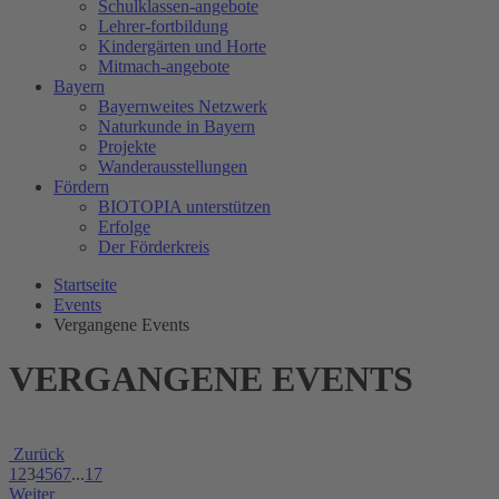
Schulklassen-angebote
Lehrer-fortbildung
Kindergärten und Horte
Mitmach-angebote
Bayern
Bayernweites Netzwerk
Naturkunde in Bayern
Projekte
Wanderausstellungen
Fördern
BIOTOPIA unterstützen
Erfolge
Der Förderkreis
Startseite
Events
Vergangene Events
VERGANGENE EVENTS
Zurück
1
2
3
4
5
6
7
...
17
Weiter