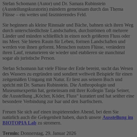
Stefan Schomann (Autor) und Dr. Samara Rubinstein
(Ausstellungskuratorin) mändern gemeinsam durch das Thema
Flüsse – ein weites und faszinierendes Feld.
Sie beginnen als kleine Rinnsale und Bäche, bahnen sich ihren Weg
durch unterschiedlichste Landschaften, durchströmen oft mehrere
Länder und münden schließlich in einen noch größeren Fluss oder
ins Meer. Sie bieten Raum für Leben, formen Landschaften und
werden von ihnen geformt. Menschen nutzen Flüsse, verändern
ihren Lauf, renaturieren sie wieder und etablieren sie manchmal
sogar als juristische Person.
Stefan Schomann hat viele Flüsse der Erde bereist, sucht das Wesen
des Wassers zu ergründen und sondiert weltweit Beispiele für einen
zeitgemäßen Umgang mit Natur. Er liest aus seinem Buch und
spricht mit Dr. Samara Rubinstein. Die Anthropologin und
Museumsexpertin hat, gemeinsam mit ihrer Kollegin Tanja Seiner,
die Ausstellung „Köcher, Köder, Fluss“ kuratiert und hat seither eine
besondere Verbindung zur Isar und den Isarfischern.
Freuen Sie sich auf einen inspirierenden Abend, bei dem Sie
natürlich auch die Gelegenheit haben, durch unsere
Ausstellung im
BIOTOPIA Lab
zu stromern.
Termin:
Donnerstag, 29. Januar 2026