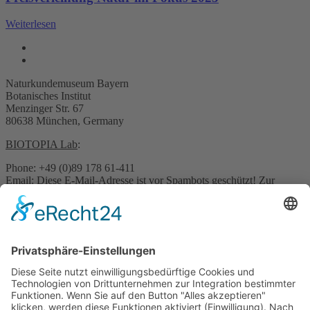
Weiterlesen
Naturkundemuseum Bayern
Botanisches Institut
Menzinger Str. 67
80638 München, Germany
BIOTOPIA Lab
:
Phone: +49 (0)89 178 61-411
Email:
Diese E-Mail-Adresse ist vor Spambots geschützt! Zur
Anzeige muss JavaScript eingeschaltet sein.
Pressekontakt:
Email:
Diese E-Mail-Adresse ist vor Spambots geschützt! Zur
Anzeige muss JavaScript eingeschaltet sein.
Sonstige Anfragen:
Phone: +49 (0)89 178 61-422