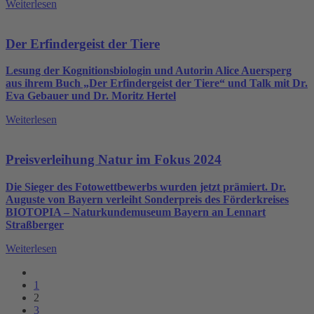
Weiterlesen
Der Erfindergeist der Tiere
Lesung der Kognitionsbiologin und Autorin Alice Auersperg
aus ihrem Buch „Der Erfindergeist der Tiere“ und Talk mit Dr.
Eva Gebauer und Dr. Moritz Hertel
Weiterlesen
Preisverleihung Natur im Fokus 2024
Die Sieger des Fotowettbewerbs wurden jetzt prämiert. Dr.
Auguste von Bayern verleiht Sonderpreis des Förderkreises
BIOTOPIA – Naturkundemuseum Bayern an Lennart
Straßberger
Weiterlesen
1
2
3