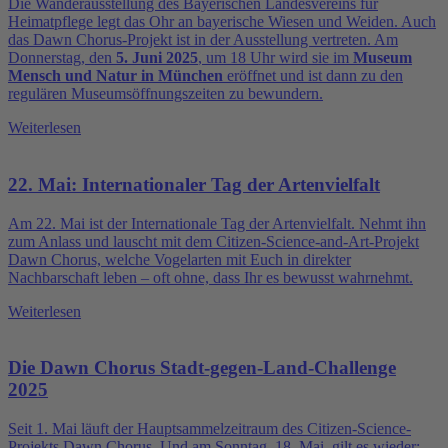
Die Wanderausstellung des Bayerischen Landesvereins für
Heimatpflege legt das Ohr an bayerische Wiesen und Weiden. Auch
das Dawn Chorus-Projekt ist in der Ausstellung vertreten. Am
Donnerstag, den
5. Juni 2025
, um 18 Uhr wird sie im
Museum
Mensch und Natur in München
eröffnet und ist dann zu den
regulären Museumsöffnungszeiten zu bewundern.
Weiterlesen
22. Mai: Internationaler Tag der Artenvielfalt
Am 22. Mai ist der Internationale Tag der Artenvielfalt. Nehmt ihn
zum Anlass und lauscht mit dem Citizen-Science-and-Art-Projekt
Dawn Chorus, welche Vogelarten mit Euch in direkter
Nachbarschaft leben – oft ohne, dass Ihr es bewusst wahrnehmt.
Weiterlesen
Die Dawn Chorus Stadt-gegen-Land-Challenge
2025
Seit 1. Mai läuft der Hauptsammelzeitraum des Citizen-Science-
Projekts Dawn Chorus. Und am Sonntag, 18. Mai, gilt es wieder: