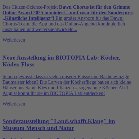
Das Citizen-Science-Projekt
Dawn Chorus ist für den Grimme
Online Award 2025 nominiert – und zwar für den Sonderpreis
„Künstliche Intelligenz“!
Ein großer Ansporn für das Dawn-
Chorus-Team, die App und das Online-Angebot kontinuierlich
auszubauen und weiterzuentwickeln...
Weiterlesen
Neue Ausstellung im BIOTOPIA Lab: Köcher,
Köder, Fluss
Schon gewusst, dass in vielen unserer Flüsse und Bäche winzige
Baumeister leben? Die Larven der Köcherfliege bauen sich kleine
Häuser aus Sand, Kies und Pflanzen – sogenannte Köcher. Ab 1.
August könnt Ihr sie im BIOTOPIA Lab entdecken!
Weiterlesen
Sonderausstellung "Land.schafft.Klang" im
Museum Mensch und Natur