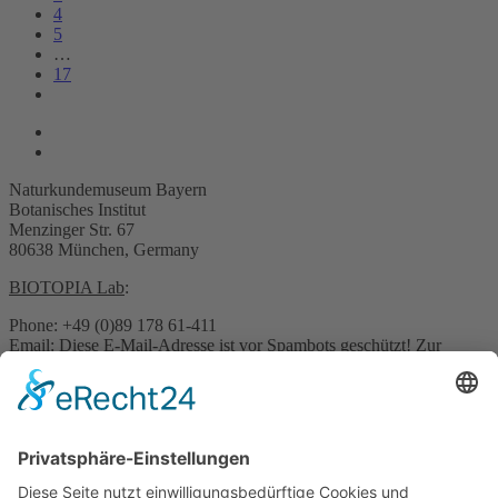
4
5
…
17
Naturkundemuseum Bayern
Botanisches Institut
Menzinger Str. 67
80638 München, Germany
BIOTOPIA Lab
:
Phone: +49 (0)89 178 61-411
Email:
Diese E-Mail-Adresse ist vor Spambots geschützt! Zur
Anzeige muss JavaScript eingeschaltet sein.
Pressekontakt:
Email:
Diese E-Mail-Adresse ist vor Spambots geschützt! Zur
Anzeige muss JavaScript eingeschaltet sein.